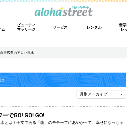
ビューティ
留学
サービス
レンタル
アム
マッサージ
レ
永田広美のアロハ風水
風水
でGO! GO! GO!
運風水とは？干支である「龍」のモチーフにあやかって、幸せになっちゃ