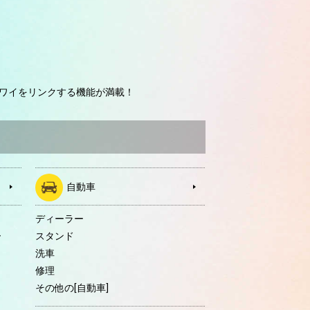
ワイをリンクする機能が満載！
自動車
ディーラー
ー
スタンド
洗車
修理
その他の[自動車]