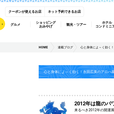
クーポンが使えるお店
ネット予約できるお店
ショッピング
ホテル
グルメ
観光・ツアー
おみやげ
コンドミニ
HOME
連載ブログ
心と身体によ～く効く！
心と身体によ～く効く！永田広美のアロハ
2012年は龍のパワー
来るべき2012年の開