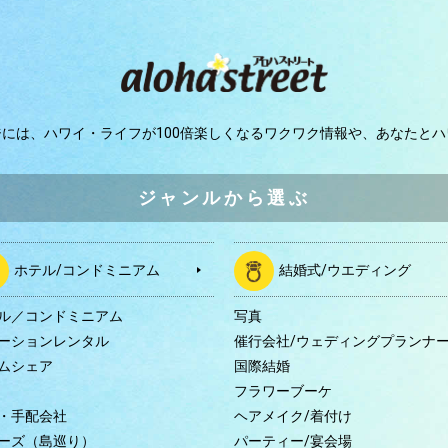
ジには、
ハワイ・ライフが100倍楽しくなるワクワク情報や、
あなたとハ
ジャンルから選ぶ
ホテル/コンドミニアム
結婚式/ウエディング
ル／コンドミニアム
写真
ーションレンタル
催行会社/ウェディングプランナ
ムシェア
国際結婚
B
フラワーブーケ
・手配会社
ヘアメイク/着付け
ーズ（島巡り）
パーティー/宴会場