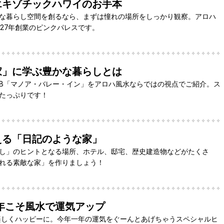
エキゾチックハワイのお手本
な暮らし空間を創るなら、まずは憧れの場所をしっかり観察。アロハ
927年創業のピンクパレスです。
家」に学ぶ豊かな暮らしとは
B&B「マノア・バレー・イン」をアロハ風水ならではの視点でご紹介。ス
たっぷりです！
える「日記のような家」
し」のヒントとなる場所、ホテル、邸宅、歴史建造物などがたくさ
れる素敵な家」を作りましょう！
3！新年こそ風水で運気アップ
で楽しくハッピーに。今年一年の運気をぐーんとあげちゃうスペシャルヒ