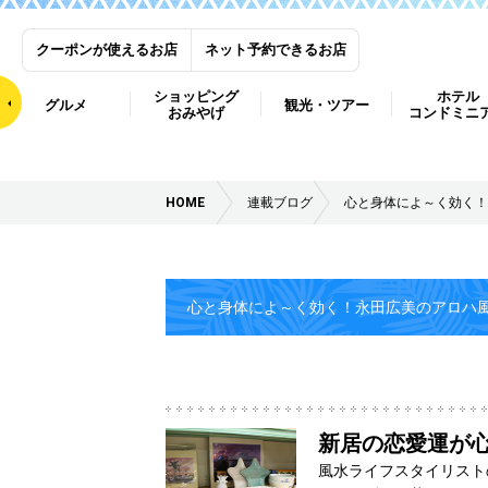
クーポンが使えるお店
ネット予約できるお店
ショッピング
ホテル
グルメ
観光・ツアー
おみやげ
コンドミニ
HOME
連載ブログ
心と身体によ～く効く！
心と身体によ～く効く！永田広美のアロハ
新居の恋愛運が心配
風水ライフスタイリスト