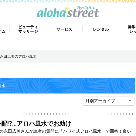
ビューティ
留学
サービス
レンタル
アム
マッサージ
レ
永田広美のアロハ風水
風水
!?...アロハ風水でお助け
の永田広美さんが読者の質問に「ハワイ式アロハ風水」で回答！良い