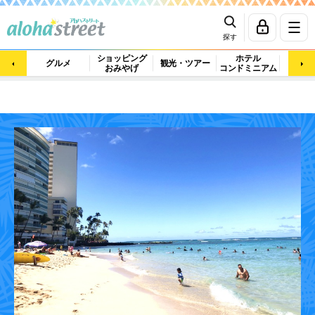
探す
ショッピング
ホテル
ビュ
グルメ
観光・ツアー
おみやげ
コンドミニアム
マッ