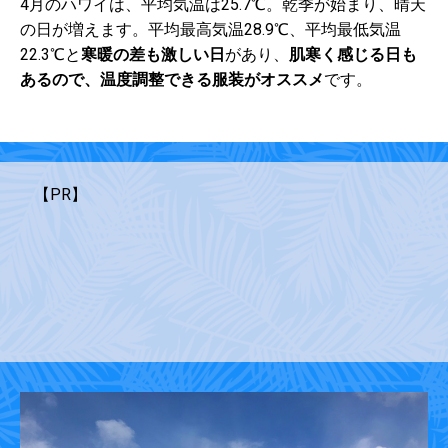
4月のハワイは、平均気温は25.7℃。乾季が始まり、晴天
の日が増えます。平均最高気温28.9℃、平均最低気温
22.3℃と
寒暖の差も激しい日
があり、
肌寒く感じる日も
あるので、温度調整できる服装がオススメ
です。
【PR】