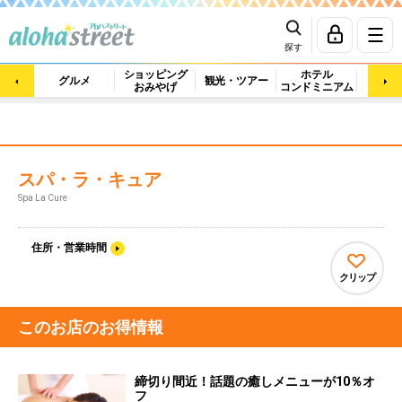
探す
ショッピング
ホテル
ビュ
グルメ
観光・ツアー
おみやげ
コンドミニアム
マッ
スパ・ラ・キュア
Spa La Cure
住所・営業時間
クリップ
このお店のお得情報
締切り間近！話題の癒しメニューが10％オ
フ