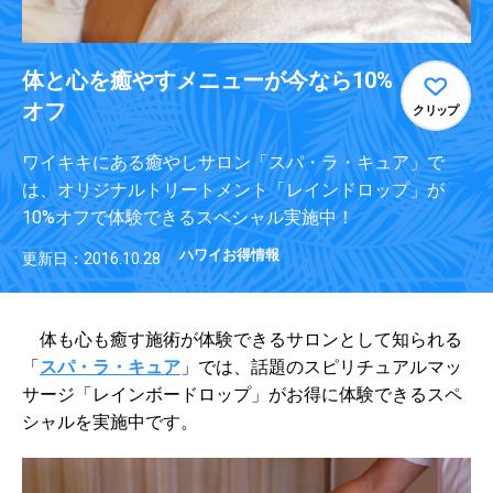
体と心を癒やすメニューが今なら10%
オフ
クリップ
ワイキキにある癒やしサロン「スパ・ラ・キュア」で
は、オリジナルトリートメント「レインドロップ」が
10%オフで体験できるスペシャル実施中！
ハワイお得情報
更新日：2016.10.28
体も心も癒す施術が体験できるサロンとして知られる
「
スパ・ラ・キュア
」では、話題のスピリチュアルマッ
サージ「レインボードロップ」がお得に体験できるスペ
シャルを実施中です。