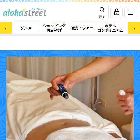
探す
ショッピング
ホテル
ビュ
グルメ
観光・ツアー
おみやげ
コンドミニアム
マッ