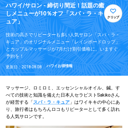
ハワイ/サロン - 締切り間近！話題の癒
しメニューが10％オフ「スパ・ラ・キ
クリップ
ュア」
技術の高さでリピーターも多い人気サロン「スパ・ラ・
キュア」のオリジナルメニュー「レインボードロップ」
とカップルマッサージが7月だけ割引価格に。いますぐ
予約を！
ハワイお得情報
更新日：2018.08.08
マッサージ、ロミロミ、エッセンシャルオイル、鍼。す
べての技術と知識を備えた日本人セラピストSakikoさん
が経営する「
スパ・ラ・キュア
」はワイキキの中心にあ
り、旅行者はもちろんロコもリピーターとして多く訪れ
る人気サロンです。