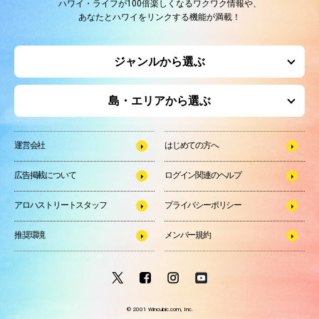
ハワイ・ライフが100倍楽しくなるワクワク情報や、
あなたとハワイをリンクする機能が満載！
ジャンルから選ぶ
島・エリアから選ぶ
運営会社
はじめての方へ
広告掲載について
ログイン関連のヘルプ
アロハストリートスタッフ
プライバシーポリシー
推奨環境
メンバー規約
© 2001 Wincubic.com, Inc.