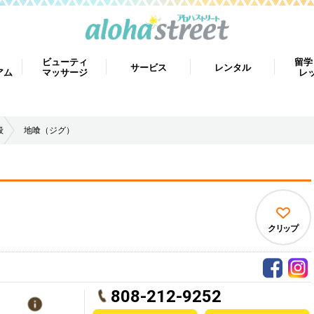
ビューティ
留学
サービス
レンタル
アム
マッサージ
レ
般
地喰（ジグ）
）
クリップ
808-212-9252