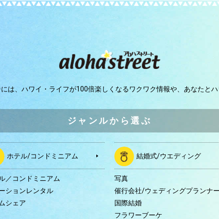
ジには、
ハワイ・ライフが100倍楽しくなるワクワク情報や、
あなたとハ
ジャンルから選ぶ
ホテル/コンドミニアム
結婚式/ウエディング
ル／コンドミニアム
写真
ーションレンタル
催行会社/ウェディングプランナ
ムシェア
国際結婚
B
フラワーブーケ