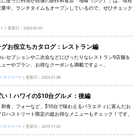
沢に使った料理が自慢の創作和食店「地喰（ジグ）」は、現在
営業中。ランチタイムもオープンしているので、ぜひチェック
ト
更新日：2020.03.30
ングお役立ちカタログ：レストラン編
のレセプションや二次会などにぴったりなレストラン9店舗を
ニューやプラン、お得なクーポンも満載ですよ～。
ハストリート
更新日：2020.01.08
い！ハワイの$10台グルメ：後編
和食、フォーなど、$10台で味わえるバラエティに富んだお
アロハストリート限定の超お得なメニューもチェック！です。
ハストリート
更新日：2019.11.20