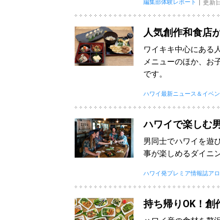
編集部体験レポート
更新日：
人気創作和食店
ワイキキ中心にある
メニューのほか、お
です。
ハワイ最新ニュース＆イベン
ハワイで楽しむ
男同士でハワイを遊
事が楽しめるダイニ
ハワイ発プレミア情報誌アロ
持ち帰りOK！創