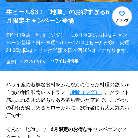
生ビール$3！「地喰」のお得すぎる6
月限定キャンペーン登場
クリップ
創作和食店「地喰（ジグ）」に6月限定のお得なキャン
ペーン登場！日〜木曜16:00〜17:00はビールが$3、火曜
21:00以降はドリンク半額＆日本酒30%オフになります。
ハワイお得情報
更新日：2026.06.05
ハワイ産の新鮮な食材をふんだんに使った料理の数々が
自慢の創作和食レストラン「
地喰（ジグ）
」。クラフト
感あふれる木の温もりある落ち着いた空間で、こだわり
の和食が楽しめるとローカルにも旅行者にも大人気のお
店です。
そんな「地喰」で、
6月限定のお得なキャンペーン
がス
タートしました！