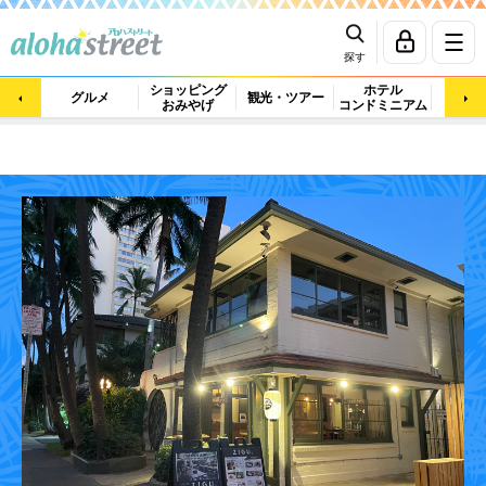
探す
ショッピング
ホテル
ビュ
グルメ
観光・ツアー
おみやげ
コンドミニアム
マッ