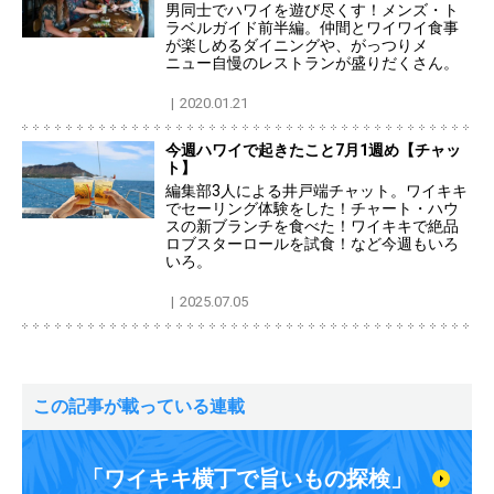
男同士でハワイを遊び尽くす！メンズ・ト
ラベルガイド前半編。仲間とワイワイ食事
が楽しめるダイニングや、がっつりメ
ニュー自慢のレストランが盛りだくさん。
2020.01.21
今週ハワイで起きたこと7月1週め【チャッ
ト】
編集部3人による井戸端チャット。ワイキキ
でセーリング体験をした！チャート・ハウ
スの新ブランチを食べた！ワイキキで絶品
ロブスターロールを試食！など今週もいろ
いろ。
2025.07.05
この記事が載っている連載
「ワイキキ横丁で旨いもの探検」