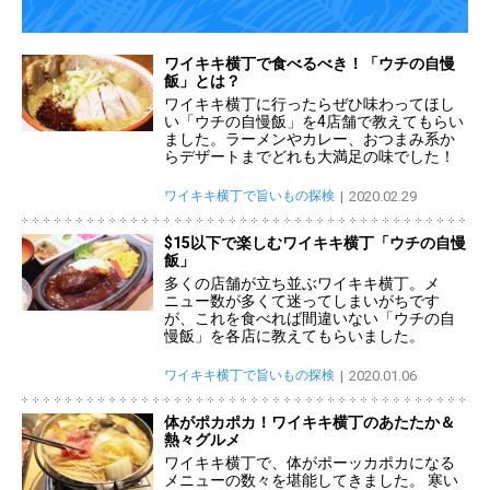
ワイキキ横丁で食べるべき！「ウチの自慢
飯」とは？
ワイキキ横丁に行ったらぜひ味わってほし
い「ウチの自慢飯」を4店舗で教えてもらい
ました。ラーメンやカレー、おつまみ系か
らデザートまでどれも大満足の味でした！
ワイキキ横丁で旨いもの探検
2020.02.29
$15以下で楽しむワイキキ横丁「ウチの自慢
飯」
多くの店舗が立ち並ぶワイキキ横丁。メ
ニュー数が多くて迷ってしまいがちです
が、これを食べれば間違いない「ウチの自
慢飯」を各店に教えてもらいました。
ワイキキ横丁で旨いもの探検
2020.01.06
体がポカポカ！ワイキキ横丁のあたたか＆
熱々グルメ
ワイキキ横丁で、体がポーッカポカになる
メニューの数々を堪能してきました。 寒い