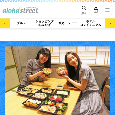
探す
ショッピング
ホテル
ビュ
グルメ
観光・ツアー
おみやげ
コンドミニアム
マッ