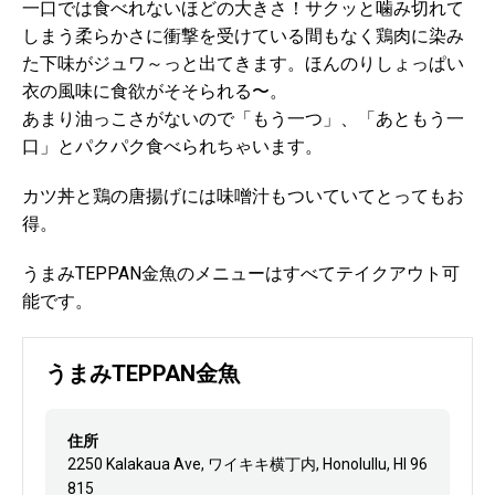
一口では食べれないほどの大きさ！サクッと噛み切れて
しまう柔らかさに衝撃を受けている間もなく鶏肉に染み
た下味がジュワ～っと出てきます。ほんのりしょっぱい
衣の風味に食欲がそそられる〜。
あまり油っこさがないので「もう一つ」、「あともう一
口」とパクパク食べられちゃいます。
カツ丼と鶏の唐揚げには味噌汁もついていてとってもお
得。
うまみTEPPAN金魚のメニューはすべてテイクアウト可
能です。
うまみTEPPAN金魚
住所
2250 Kalakaua Ave, ワイキキ横丁内, Honolullu, HI 96
815