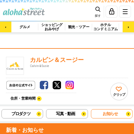
探す
ショッピング
ホテル
ビュ
グルメ
観光・ツアー
おみやげ
コンドミニアム
マッ
カルビン＆スージー
Calvin & Susie
クリップ
住所・営業時間
プロダクツ
写真・動画
お知らせ
新着・お知らせ