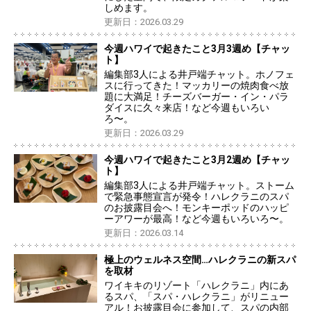
しめます。
更新日：2026.03.29
今週ハワイで起きたこと3月3週め【チャッ
ト】
編集部3人による井戸端チャット。ホノフェ
スに行ってきた！マッカリーの焼肉食べ放
題に大満足！チーズバーガー・イン・パラ
ダイスに久々来店！など今週もいろい
ろ〜。
更新日：2026.03.29
今週ハワイで起きたこと3月2週め【チャッ
ト】
編集部3人による井戸端チャット。ストーム
で緊急事態宣言が発令！ハレクラニのスパ
のお披露目会へ！モンキーポッドのハッピ
ーアワーが最高！など今週もいろいろ〜。
更新日：2026.03.14
極上のウェルネス空間…ハレクラニの新スパ
を取材
ワイキキのリゾート「ハレクラニ」内にあ
るスパ、「スパ・ハレクラニ」がリニュー
アル！お披露目会に参加して、スパの内部