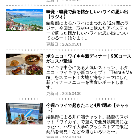
味覚・嗅覚で蘇る懐かしいハワイの思い出
【ラジオ】
編集部によるハワイにまつわる12分間のラ
ジオ。今回は、取材中に飲んだアイスティ
ーで蘇った懐かしいハワイの思い出につい
てゆるーく語ります。
更新日：2026.05.01
ボタニコ・ワイキキ新ディナー｜$80コース
がコスパ最強
ワイキキ中心にある人気レストラン、ボタ
ニコ・ワイキキが新コンセプト「Terra e Ma
re」をスタート！大地と海をテーマにした
新ディナーメニューを実食レポートしま
す。
更新日：2026.04.30
今週ハワイで起きたこと4月4週め【チャッ
ト】
編集部による井戸端チャット。話題のスポ
ット「ワイカイ」で遊んで全身筋肉痛にな
った⋯、ハワイ大学のブックストアで限定
商品を発見！など今週もいろいろ〜。
更新日：2026.04.25