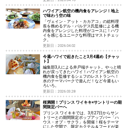
ハワイアン航空の機内食をアレンジ！地上
で味わう空の味
「ヴェイン・アット・カカアコ」の総料理
長を務めるデル・バルデス氏監修による機
内食をアレンジした料理がコースに！ハワ
イを感じるユニークな料理はマストチェッ
ク。
更新日：2026.04.02
今週ハワイで起きたこと3月4週め【チャッ
ト】
編集部3人による井戸端チャット。やっと晴
れが戻ってきたハワイ！ハワイアン航空の
機内食を監修するシェフのレストランヘ！
水のテーマパークで遊んだ！など今週もい
ろいろ。
更新日：2026.03.28
桜満開！プリンス ワイキキ×サントリーの期
間限定バーへ
プリンス ワイキキでは、3月27日からサン
トリーとの期間限定ポップアップバー「ハ
ウス・オブ・サクラ」を開催！桜をテーマ
にした空間で、限定カクテル＆フードが楽