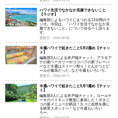
ハワイ生活でなかなか克服できないこと
【ラジオ】
編集部によるハワイにまつわる12分間のラ
ジオ。今回は、「ハワイ生活でなかなか克
服できないこと」についてゆるーく語りま
す。
更新日：2026.06.02
今週ハワイで起きたこと5月2週め【チャッ
ト】
編集部3人による井戸端チャット。アラモア
ナの新ベーカリーやココパフの新フレーバ
ーなど今週はスイーツ祭り！とんかつとビ
ールが最高だった…など今週もいろいろ。
更新日：2026.05.11
今週ハワイで起きたこと5月1週め【チャッ
ト】
編集部3人による井戸端チャット。ロールケ
ーキのベイキング教室に参加した！ボタニ
コの新メニューが絶品！久々に自然を感じ
る絶景スポットへ！など今週もいろい
ろ〜。
更新日：2026.05.02