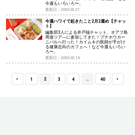
今週もいろいろ〜。
更新日：2026.02.21
今週ハワイで起きたこと2月2週め【チャッ
ト】
編集部3人による井戸端チャット。オアフ島
周遊ツア―に参加してきた！プナホウカー
ニバルへ行った！カイムキの医師が手がけ
る健康志向のカフェへ！など今週もいろい
ろ〜。
更新日：2026.02.14
2
…
1
3
4
40