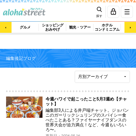
探す
ショッピング
ホテル
ビュ
グルメ
観光・ツアー
おみやげ
コンドミニアム
マッ
編集後記ブログ
今週ハワイで起こったこと5月3週め【チャ
ット】
編集部3人による井戸端チャット。ジョバン
ニのガーリックシュリンプのスパイシー食
べたことある？ファイヤーナイフダンスの
世界大会が迫力満点！など、今週もいろい
ろ〜。
更新日：2026.05.16