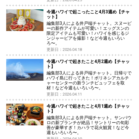
今週ハワイで起こったこと4月3週め【チャ
ット】
編集部3人による井戸端チャット。スヌーピ
ーの新作アイテムが可愛い！エッグスンの
限定アイテムも可愛い！ハワイを感じるジ
ンジャービアを撮影！など今週もいろい
ろ〜。
更新日：2026.04.18
今週ハワイで起きたこと4月2週め【チャッ
ト】
編集部3人による井戸端チャット。日帰りで
ハワイ島に行ってきた！ポリネシアカルチ
ャーセンターの新ランチビュッフェを取
材！など今週もいろいろ〜。
更新日：2026.04.11
今週ハワイで起きたこと4月1週め【チャッ
ト】
編集部3人による井戸端チャット。サンパウ
ロの新ブランチが絶品！サントリーの旬彩
善が豪華すぎ！カハラで花火観賞！など今
週もいろいろ〜。
更新日：2026.04.10