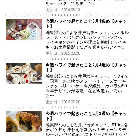
をチェックしてきました。
更新日：2026.03.13
今週ハワイで起きたこと3月1週め【チャッ
ト】
編集部3人による井戸端チャット。ホノルル
フェスティバルのプレカンファレンスへ！
ワイキキのスペイン料理に初挑戦！ワイキ
キでお土産撮影！など今週もいろいろ〜。
更新日：2026.03.08
今週ハワイで起きたこと2月4週め【チャッ
ト】
編集部3人による井戸端チャット。ハワイで
「国宝」の上映がスタート！チーズケーキ
ファクトリーのケーキが絶品！カハラの90
周年デザインが素敵！など今週もいろい
ろ〜。
更新日：2026.02.28
今週ハワイで起きたこと2月3週め【チャッ
ト】
編集部3人による井戸端チャット。$10の格
安ポケ丼が味わえる新店へ！ディーン＆デ
ルーカ ハワイの新ペストリーが絶品！など