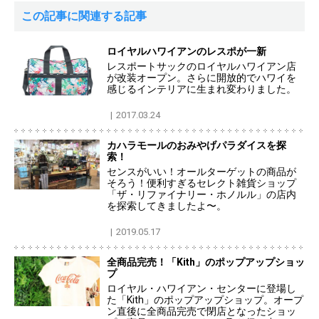
この記事に関連する記事
ロイヤルハワイアンのレスポが一新
レスポートサックのロイヤルハワイアン店
が改装オープン。さらに開放的でハワイを
感じるインテリアに生まれ変わりました。
2017.03.24
カハラモールのおみやげパラダイスを探
索！
センスがいい！オールターゲットの商品が
そろう！便利すぎるセレクト雑貨ショップ
「ザ・リファイナリー・ホノルル」の店内
を探索してきましたよ〜。
2019.05.17
全商品完売！「Kith」のポップアップショッ
プ
ロイヤル・ハワイアン・センターに登場し
た「Kith」のポップアップショップ。オープ
ン直後に全商品完売で閉店となったショッ