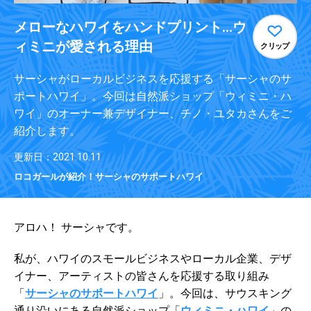
メローなハワイをハンドプリント…ウ
ィミニが愛される理由
クリップ
サーシャがローカルビジネスを応援する「サーシャのサ
ポートハワイ」。今回は自然派ショップ「ウィミニ・ハ
ワイ」のオーナー兼デザイナー、チノ・ユタカさんをご
紹介します。
更新日：2021.10.11
ロコガールが紹介！サーシャのサポートハワイ
アロハ！ サーシャです。
私が、ハワイのスモールビジネスやローカル企業、​デザ
イナー、アーティストの皆さんを応援する取り組み
「
サーシャのサポートハワイ
」。今回は、サウスキング
通り沿いにある自然派ショップ「
ウィミニ・ハワイ
」の