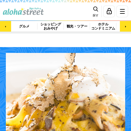
探す
ショッピング
ホテル
ビュ
グルメ
観光・ツアー
おみやげ
コンドミニアム
マッ