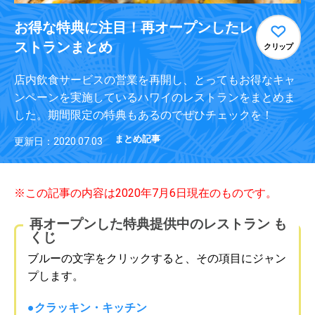
お得な特典に注目！再オープンしたレ
ストランまとめ
クリップ
店内飲食サービスの営業を再開し、とってもお得なキャ
ンペーンを実施しているハワイのレストランをまとめま
した。期間限定の特典もあるのでぜひチェックを！
まとめ記事
更新日：2020.07.03
※この記事の内容は2020年7月6日現在のものです。
再オープンした特典提供中のレストラン も
くじ
ブルーの文字をクリックすると、その項目にジャン
プします。
●クラッキン・キッチン