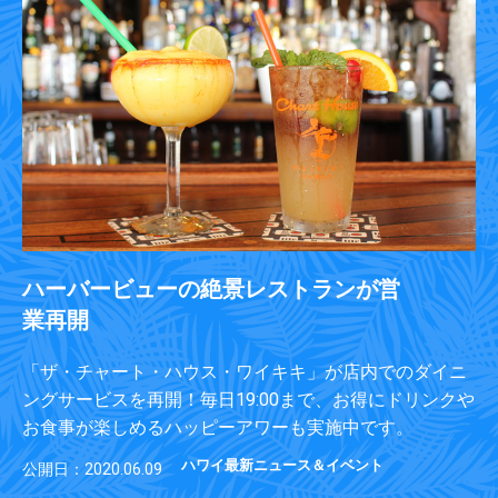
ハーバービューの絶景レストランが営
業再開
「ザ・チャート・ハウス・ワイキキ」が店内でのダイニ
ングサービスを再開！毎日19:00まで、お得にドリンクや
お食事が楽しめるハッピーアワーも実施中です。
ハワイ最新ニュース＆イベント
公開日：2020.06.09