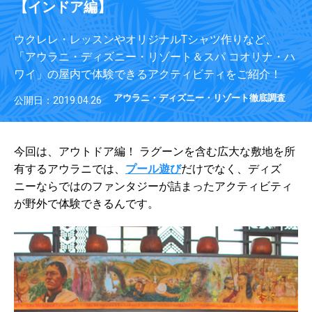
【インドア編】
ウクレレ・レッスンやオリジナルTシャツ作りなど、
「アウラニ・ディズニー・リゾート＆スパ コオリナ・ハ
ワイ」の屋内で体験できるアクティビティをご紹介！
アウラニ・ディズニー・リゾート徹底調査
公開日：2019.04.26
今回は、アウトドア編！ ラグーンを含む広大な敷地を所
有するアウラニでは、
プール遊び
だけでなく、ディズ
ニーならではのファンタジーが詰まったアクティビティ
が野外で体験できるんです。