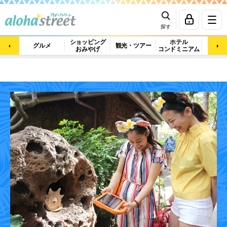
探す
ショッピング
ホテル
ビュ
グルメ
観光・ツアー
おみやげ
コンドミニアム
マッ