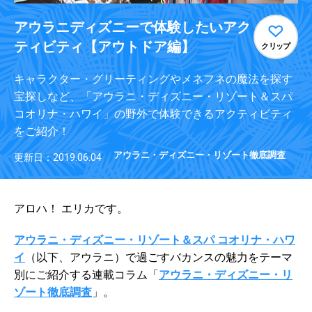
アウラニディズニーで体験したいアク
ティビティ【アウトドア編】
クリップ
キャラクター・グリーティングやメネフネの魔法を探す
宝探しなど、「アウラニ・ディズニー・リゾート＆スパ
コオリナ・ハワイ」の野外で体験できるアクティビティ
をご紹介！
アウラニ・ディズニー・リゾート徹底調査
更新日：2019.06.04
アロハ！ エリカです。
アウラニ・ディズニー・リゾート＆スパ コオリナ・ハワ
イ
（以下、アウラニ）で過ごすバカンスの魅力をテーマ
別にご紹介する連載コラム「
アウラニ・ディズニー・リ
ゾート徹底調査
」。