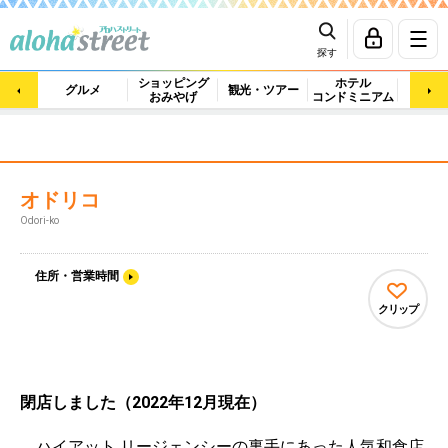
探す
ショッピング
ホテル
ビュ
グルメ
観光・ツアー
おみやげ
コンドミニアム
マッ
オドリコ
Odori-ko
住所・営業時間
クリップ
閉店しました（2022年12月現在）
ハイアット リージェンシーの裏手にあった人気和食店