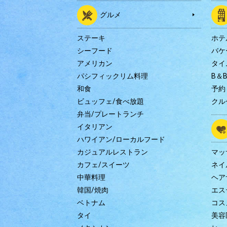
グルメ
ステーキ
ホテ
シーフード
バケ
アメリカン
タイ
パシフィックリム料理
B＆
和食
予約
ビュッフェ/食べ放題
クル
弁当/プレートランチ
イタリアン
ハワイアン/ローカルフード
カジュアルレストラン
マッ
カフェ/スイーツ
ネイ
中華料理
ヘア
韓国/焼肉
エス
ベトナム
コス
タイ
美容