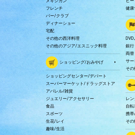
メキシカン
ヒー
フレンチ
健康
バー/クラブ
ディナーショー
宅配
その他の西洋料理
DV
その他のアジア/エスニック料理
銀行
両替
サー
ショッピング/おみやげ
その
ショッピングセンター/デパート
スーパーマーケット/ドラッグストア
アパレル/雑貨
ジュエリー/アクセサリー
レン
食品
自転
スポーツ
携帯/
生花/レイ
その
趣味/生活