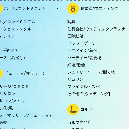
ホテル/コンドミニアム
結婚式/ウエディング
ル／コンドミニアム
写真
ーションレンタル
催行会社/ウェディングプランナ
ムシェア
国際結婚
B
フラワーブーケ
・手配会社
ヘアメイク/着付け
ーズ（島巡り）
パーティー/宴会場
式場/教会
ジュエリー/ドレス/贈り物
ビューティ/マッサージ
リムジン
サージ/ロミロミ
ブライダル・スパ
ルサロン
その他の[ウェディング]
サロン/メイク
テ/脱毛
ゴルフ
メ（マッサージ/ビューティ）
医療
ゴルフ専門店