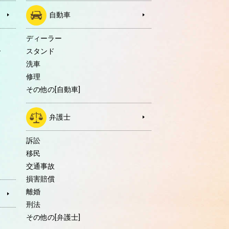
自動車
ディーラー
ー
スタンド
洗車
修理
その他の[自動車]
弁護士
訴訟
移民
交通事故
損害賠償
離婚
刑法
その他の[弁護士]