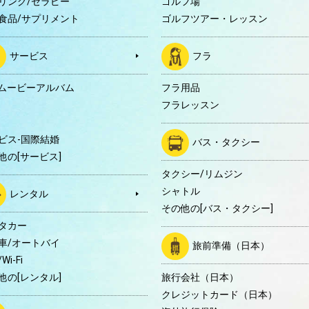
リング/セラピー
ゴルフ場
食品/サプリメント
ゴルフツアー・レッスン
サービス
フラ
Dムービーアルバム
フラ用品
フラレッスン
ビス-国際結婚
バス・タクシー
他の[サービス]
タクシー/リムジン
シャトル
レンタル
その他の[バス・タクシー]
タカー
車/オートバイ
旅前準備（日本）
Wi-Fi
他の[レンタル]
旅行会社（日本）
クレジットカード（日本）