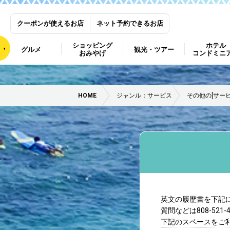
クーポンが使えるお店
ネット予約できるお店
ショッピング
ホテル
グルメ
観光・ツアー
おみやげ
コンドミニ
HOME
ジャンル：サービス
その他の[サービ
英文の履歴書を下記
質問などは808-521
下記のスペースをご