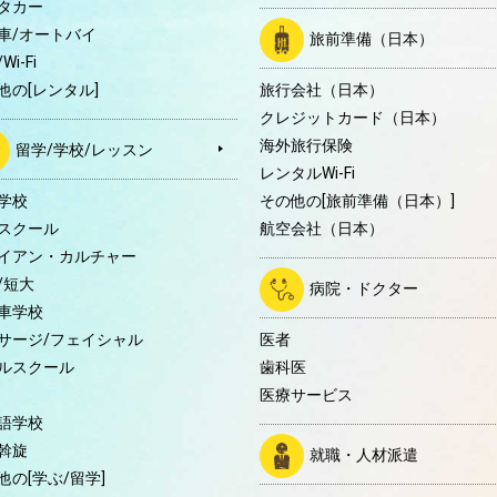
タカー
車/オートバイ
旅前準備（日本）
Wi-Fi
他の[レンタル]
旅行会社（日本）
クレジットカード（日本）
海外旅行保険
留学/学校/レッスン
レンタルWi-Fi
学校
その他の[旅前準備（日本）]
スクール
航空会社（日本）
イアン・カルチャー
/短大
病院・ドクター
車学校
サージ/フェイシャル
医者
ルスクール
歯科医
医療サービス
語学校
斡旋
就職・人材派遣
他の[学ぶ/留学]