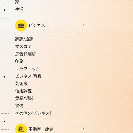
家
生活
ビジネス
翻訳/通訳
マスコミ
広告代理店
印刷
グラフィック
ビジネス-写真
芸術家
信用調査
貿易/通関
警備
その他の[ビジネス]
不動産・建築