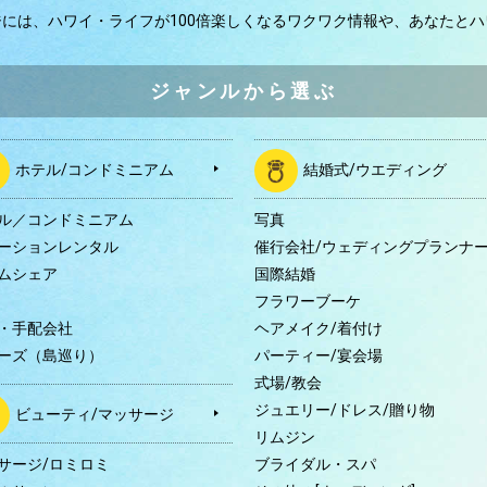
ジには、
ハワイ・ライフが100倍楽しくなるワクワク情報や、
あなたとハ
ジャンルから選ぶ
ホテル/コンドミニアム
結婚式/ウエディング
ル／コンドミニアム
写真
ーションレンタル
催行会社/ウェディングプランナ
ムシェア
国際結婚
B
フラワーブーケ
・手配会社
ヘアメイク/着付け
ーズ（島巡り）
パーティー/宴会場
式場/教会
ジュエリー/ドレス/贈り物
ビューティ/マッサージ
リムジン
サージ/ロミロミ
ブライダル・スパ