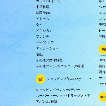
カフェ/スイーツ
ネイ
中華料理
ヘア
韓国/焼肉
エス
ベトナム
コス
タイ
美容
メキシカン
ヒー
フレンチ
健康
バー/クラブ
ディナーショー
宅配
その他の西洋料理
DV
その他のアジア/エスニック料理
銀行
両替
サー
ショッピング/おみやげ
その
ショッピングセンター/デパート
スーパーマーケット/ドラッグストア
アパレル/雑貨