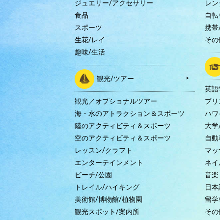
ジュエリー/アクセサリー
レン
食品
自転
スポーツ
携帯/
生花/レイ
その
趣味/生活
観光/ツアー
英語
観光／オプショナルツアー
プリ
海・水のアトラクション＆スポーツ
ハワ
陸のアクティビティ＆スポーツ
大学
空のアクティビティ＆スポーツ
自動
レッスン/クラフト
マッ
エンターテインメント
ネイ
ビーチ/公園
音楽
トレイル/ハイキング
日本
美術館/博物館/植物園
留学
観光スポット/案内所
その