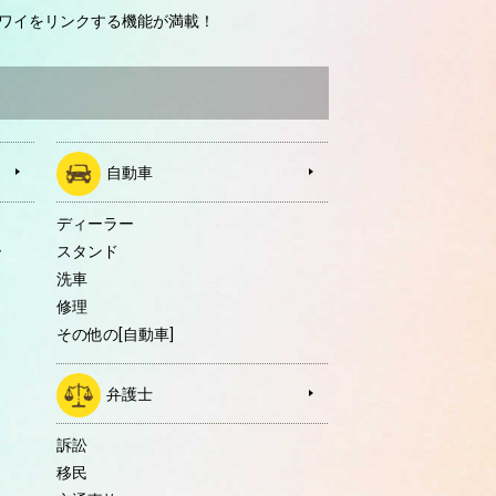
ワイをリンクする機能が満載！
自動車
ディーラー
ー
スタンド
洗車
修理
その他の[自動車]
弁護士
訴訟
移民