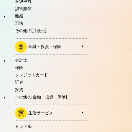
交通事故
損害賠償
離婚
刑法
その他の[弁護士]
金融・投資・保険
会計士
保険
クレジットカード
証券
投資
その他の[金融・投資・保険]
生活サービス
トラベル