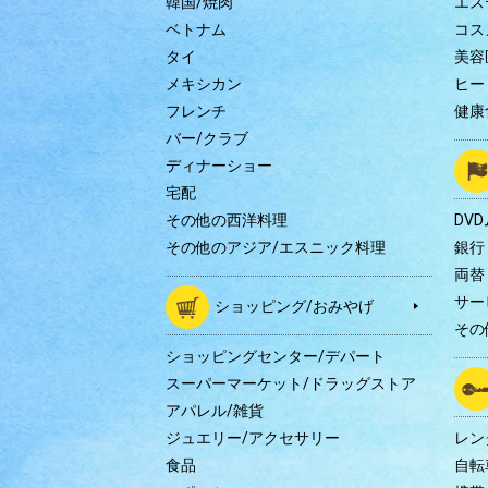
韓国/焼肉
エス
ベトナム
コス
タイ
美容
メキシカン
ヒー
フレンチ
健康
バー/クラブ
ディナーショー
宅配
その他の西洋料理
DV
その他のアジア/エスニック料理
銀行
両替
サー
ショッピング/おみやげ
その
ショッピングセンター/デパート
スーパーマーケット/ドラッグストア
アパレル/雑貨
ジュエリー/アクセサリー
レン
食品
自転