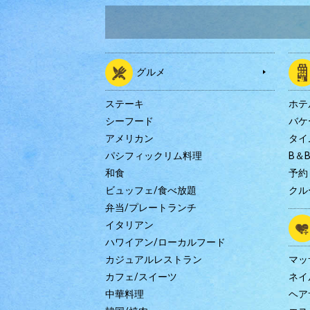
グルメ
ステーキ
ホテ
シーフード
バケ
アメリカン
タイ
パシフィックリム料理
B＆
和食
予約
ビュッフェ/食べ放題
クル
弁当/プレートランチ
イタリアン
ハワイアン/ローカルフード
カジュアルレストラン
マッ
カフェ/スイーツ
ネイ
中華料理
ヘア