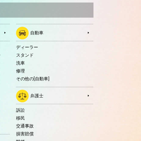
自動車
ディーラー
ー
スタンド
洗車
修理
その他の[自動車]
弁護士
訴訟
移民
交通事故
損害賠償