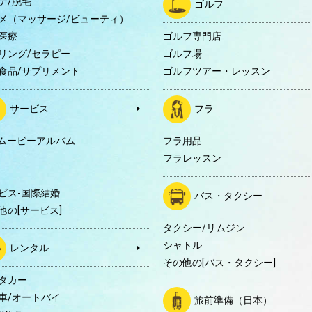
テ/脱毛
ゴルフ
メ（マッサージ/ビューティ）
医療
ゴルフ専門店
リング/セラピー
ゴルフ場
食品/サプリメント
ゴルフツアー・レッスン
サービス
フラ
Dムービーアルバム
フラ用品
フラレッスン
ビス-国際結婚
バス・タクシー
他の[サービス]
タクシー/リムジン
シャトル
レンタル
その他の[バス・タクシー]
タカー
車/オートバイ
旅前準備（日本）