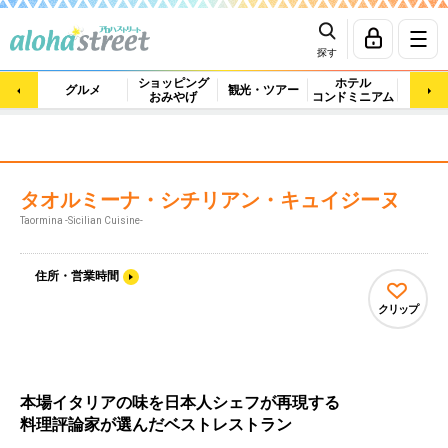
探す
ショッピング
ホテル
ビュ
グルメ
観光・ツアー
おみやげ
コンドミニアム
マッ
タオルミーナ・シチリアン・キュイジーヌ
Taormina -Sicilian Cuisine-
住所・営業時間
クリップ
本場イタリアの味を日本人シェフが再現する
料理評論家が選んだベストレストラン