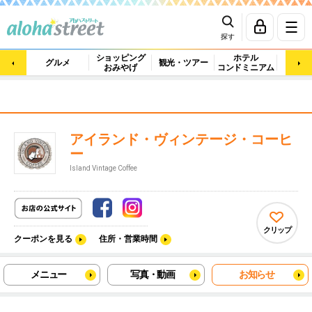
探す
ショッピング
ホテル
ビュ
グルメ
観光・ツアー
おみやげ
コンドミニアム
マッ
アイランド・ヴィンテージ・コーヒ
ー
Island Vintage Coffee
クリップ
クーポンを見る
住所・営業時間
メニュー
写真・動画
お知らせ