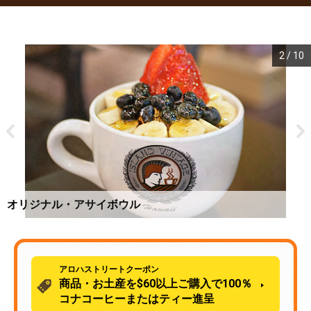
3
/
10
醤油・スパイシー・ポケ
気分によってホットまたはアイスで！
アロハストリートクーポン
商品・お土産を$60以上ご購入で100％
コナコーヒーまたはティー進呈