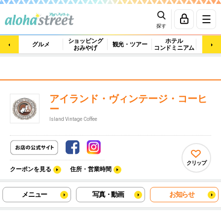
探す
ショッピング
ホテル
ビュ
グルメ
観光・ツアー
おみやげ
コンドミニアム
マッ
アイランド・ヴィンテージ・コーヒ
ー
Island Vintage Coffee
クリップ
クーポンを見る
住所・営業時間
メニュー
写真・動画
お知らせ