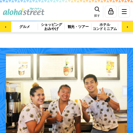
探す
ショッピング
ホテル
ビュ
グルメ
観光・ツアー
おみやげ
コンドミニアム
マッ