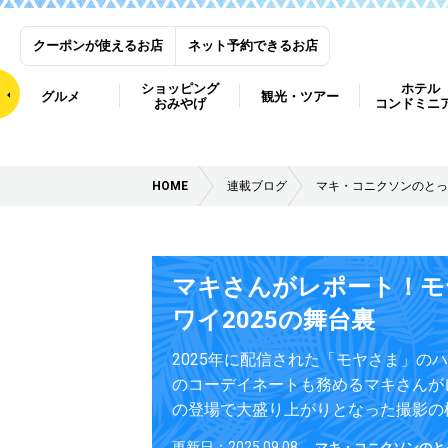
クーポンが使えるお店
ネット予約できるお店
ショッピング
ホテル
グルメ
観光・ツアー
おみやげ
コンドミニ
HOME
連載ブログ
マキ・コニクソンのとっ
マキさんがレポート！モ
ワイ2025の舞台裏
2025年に配信された「モヤさま」の
のコーデイネートも務めるマキさんが
の登場で大盛り上がりとなった撮影の
更新日：2025.09.08
マキ・コニクソンのと