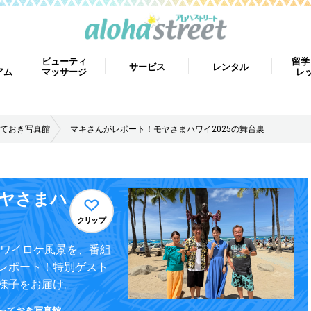
ビューティ
留学
サービス
レンタル
アム
マッサージ
レ
ておき写真館
マキさんがレポート！モヤさまハワイ2025の舞台裏
ヤさまハ
クリップ
ハワイロケ風景を、番組
レポート！特別ゲスト
様子をお届け。
っておき写真館