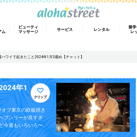
ビューティ
留学
サービス
レンタル
アム
マッサージ
レ
週ハワイで起きたこと2024年1月3週め【チャット】
024年1
クリップ
中オブ東京の鉄板焼き
ヘブンリーが良すぎ
ど今週もいろいろ〜。