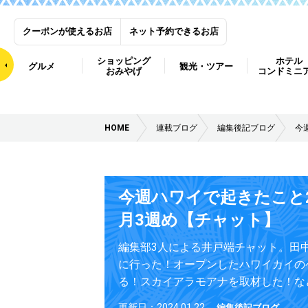
クーポンが使えるお店
ネット予約できるお店
ショッピング
ホテル
グルメ
観光・ツアー
おみやげ
コンドミニ
HOME
連載ブログ
編集後記ブログ
今
今週ハワイで起きたこと2
月3週め【チャット】
編集部3人による井戸端チャット。田
に行った！オープンしたハワイカイの
る！スカイアラモアナを取材した！な
更新日：2024.01.22
編集後記ブログ