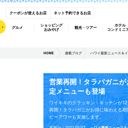
クーポンが使えるお店
ネット予約できるお店
ショッピング
ホテル
グルメ
観光・ツアー
おみやげ
コンドミニ
HOME
連載ブログ
ハワイ最新ニュース＆イ
営業再開！タラバガニが
定メニューも登場
ワイキキのクラッキン・キッチンが12
再開！タラバガニがお得に味わえる期
ピーアワーも実施します。
更新日：2021.05.07
ハワイ最新ニュース＆