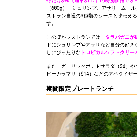
今だけ$90（通常$117）の特別価格で
（680g）、シュリンプ、アサリ、ムー
ストラン自慢の3種類のソースと味わえる
す。
このほかレストランでは、
タラバガニが単
ドにシュリンプやアサリなど自分の好き
しにぴったりな
トロピカルソフトクリーム
また、ガーリックポテトサラダ（$6）や
ピーカラマリ（$14）などのアペタイザ
期間限定プレートランチ