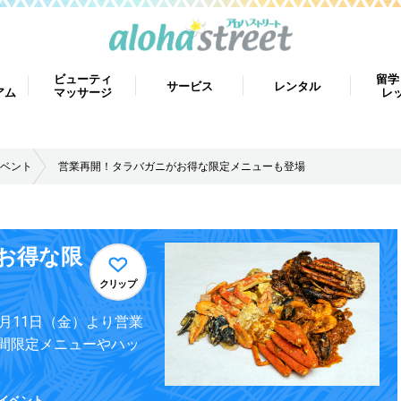
ビューティ
留学
サービス
レンタル
アム
マッサージ
レ
ベント
営業再開！タラバガニがお得な限定メニューも登場
お得な限
クリップ
月11日（金）より営業
間限定メニューやハッ
イベント