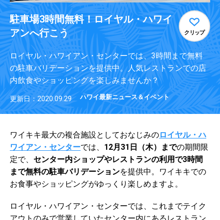
駐車場3時間無料！ロイヤル・ハワイ
アンへ行こう
クリップ
ロイヤル・ハワイアン・センターでは、3時間まで無料
の駐車バリデーションを提供中。人気レストランでの店
内飲食やショッピングを楽しみませんか？
ハワイ最新ニュース＆イベント
更新日：2020.09.29
ワイキキ最大の複合施設としておなじみの
ロイヤル・ハ
ワイアン・センター
では、
12月31日（木）まで
の期間限
定で、
センター内ショップやレストランの利用で3時間
まで無料の駐車バリデーション
を提供中。ワイキキでの
お食事やショッピングがゆっくり楽しめますよ。
ロイヤル・ハワイアン・センターでは、これまでテイク
アウトのみで営業していたセンター内にあるレストラン