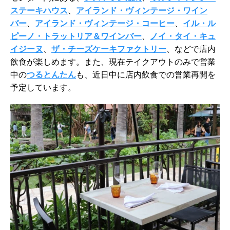
ステーキハウス
、
アイランド・ヴィンテージ・ワイン
バー
、
アイランド・ヴィンテージ・コーヒー
、
イル・ル
ピーノ・トラットリア＆ワインバー
、
ノイ・タイ・キュ
イジーヌ
、
ザ・チーズケーキファクトリー
、などで店内
飲食が楽しめます。また、現在テイクアウトのみで営業
中の
つるとんたん
も、近日中に店内飲食での営業再開を
予定しています。