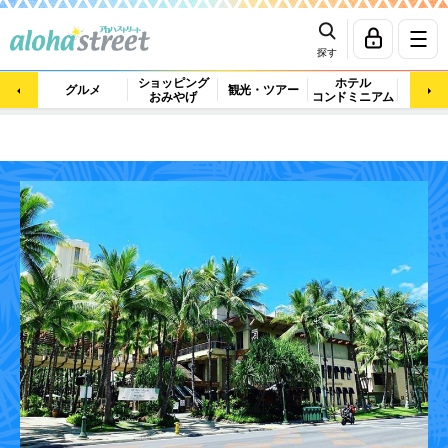
探す
ショッピング
ホテル
ビュ
グルメ
観光・ツアー
おみやげ
コンドミニアム
マッ