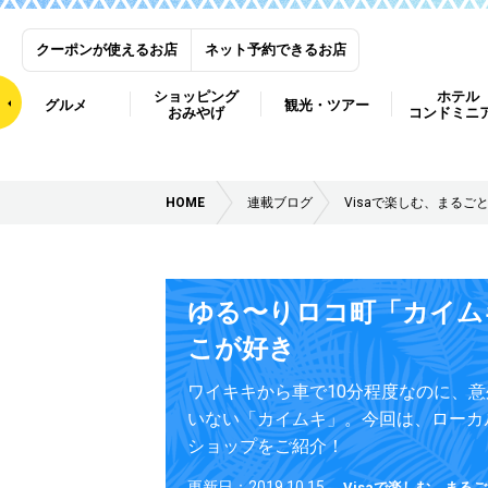
クーポンが使えるお店
ネット予約できるお店
ショッピング
ホテル
グルメ
観光・ツアー
おみやげ
コンドミニ
HOME
連載ブログ
Visaで楽しむ、まるご
ゆる〜りロコ町「カイム
こが好き
ワイキキから車で10分程度なのに、
いない「カイムキ」。今回は、ローカ
ショップをご紹介！
更新日：2019.10.15
Visaで楽しむ、まる