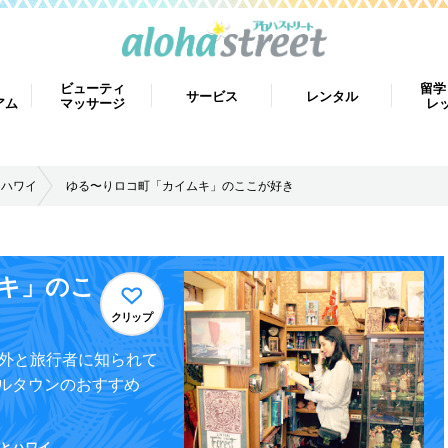
ビューティ
留学
サービス
レンタル
アム
マッサージ
レ
とハワイ
ゆる〜りロコ町「カイムキ」のここが好き
キ」のこ
クリップ
意外と旅行者に知られて
ルタウンのおすすめ
ごとハワイ