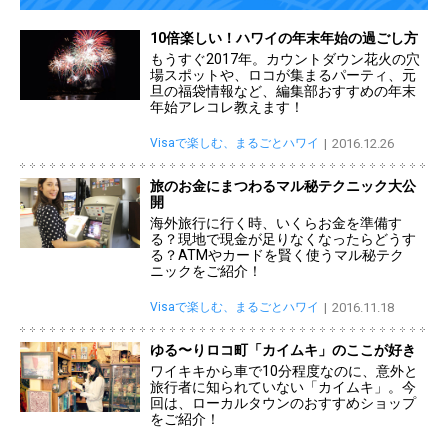
10倍楽しい！ハワイの年末年始の過ごし方
もうすぐ2017年。カウントダウン花火の穴
場スポットや、ロコが集まるパーティ、元
旦の福袋情報など、編集部おすすめの年末
年始アレコレ教えます！
Visaで楽しむ、まるごとハワイ
2016.12.26
旅のお金にまつわるマル秘テクニック大公
開
海外旅行に行く時、いくらお金を準備す
る？現地で現金が足りなくなったらどうす
る？ATMやカードを賢く使うマル秘テク
ニックをご紹介！
Visaで楽しむ、まるごとハワイ
2016.11.18
ゆる〜りロコ町「カイムキ」のここが好き
ワイキキから車で10分程度なのに、意外と
旅行者に知られていない「カイムキ」。今
回は、ローカルタウンのおすすめショップ
をご紹介！