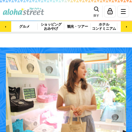
探す
ショッピング
ホテル
ビュ
グルメ
観光・ツアー
おみやげ
コンドミニアム
マッ