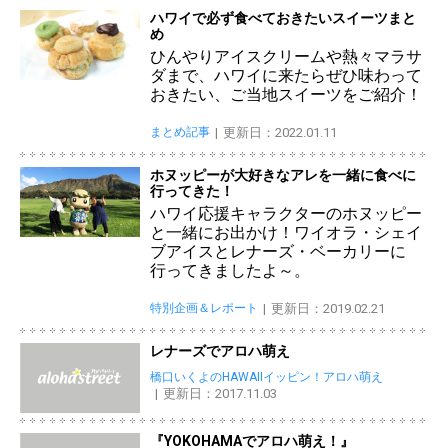
ハワイで必ず食べておきたいスイーツまと
め
ひんやりアイスクリームや熱々マラサ
ダまで、ハワイに来たらぜひ味わって
おきたい、ご当地スイーツをご紹介！
まとめ記事
更新日：2022.01.11
ホヌッピーが大好きなアレを一緒に食べに
行ってきた！
ハワイ応援キャラクターのホヌッピー
と一緒にお出かけ！ワイオラ・シェイ
ブアイスとレナーズ・ベーカリーに
行ってきましたよ～。
特別企画＆レポート
更新日：2019.02.21
レナーズでアロハ萌え
橋口いくよのHAWAIIイッピン！アロハ萌え
更新日：2017.11.03
『YOKOHAMAでアロハ萌え！』