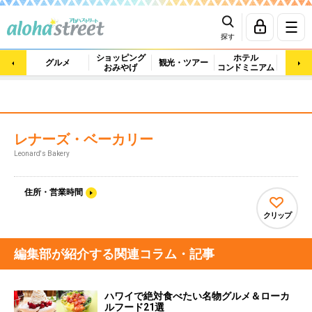
探す
ショッピング
ホテル
ビュ
グルメ
観光・ツアー
おみやげ
コンドミニアム
マッ
レナーズ・ベーカリー
Leonard's Bakery
住所・営業時間
クリップ
編集部が紹介する関連コラム・記事
ハワイで絶対食べたい名物グルメ＆ローカ
ルフード21選