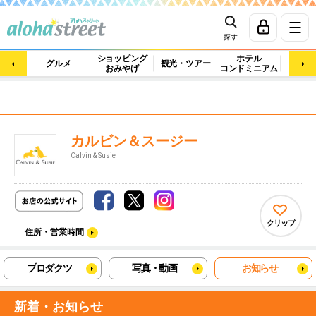
探す
ショッピング
ホテル
ビュ
グルメ
観光・ツアー
おみやげ
コンドミニアム
マッ
カルビン＆スージー
Calvin & Susie
クリップ
住所・営業時間
プロダクツ
写真・動画
お知らせ
新着・お知らせ