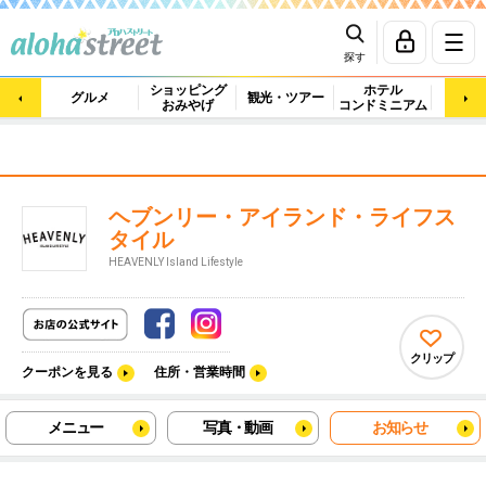
探す
ショッピング
ホテル
ビュ
グルメ
観光・ツアー
おみやげ
コンドミニアム
マッ
ヘブンリー・アイランド・ライフス
タイル
HEAVENLY Island Lifestyle
クリップ
クーポンを見る
住所・営業時間
メニュー
写真・動画
お知らせ