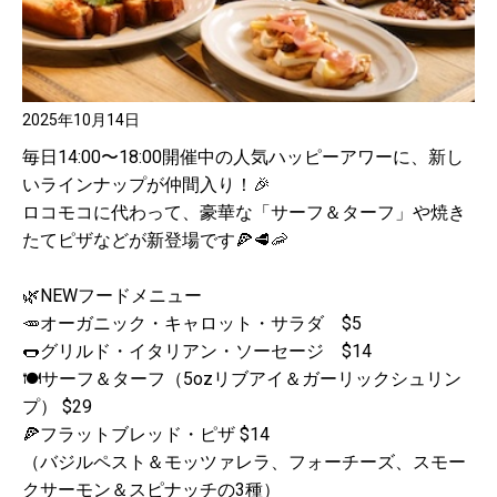
2025年10月14日
毎日14:00〜18:00開催中の人気ハッピーアワーに、新し
いラインナップが仲間入り！🎉
ロコモコに代わって、豪華な「サーフ＆ターフ」や焼き
たてピザなどが新登場です🍕🥩🦐
🌿NEWフードメニュー
🥕オーガニック・キャロット・サラダ $5
🌭グリルド・イタリアン・ソーセージ $14
🍽️サーフ＆ターフ（5ozリブアイ＆ガーリックシュリン
プ） $29
🍕フラットブレッド・ピザ $14
（バジルペスト＆モッツァレラ、フォーチーズ、スモー
クサーモン＆スピナッチの3種）