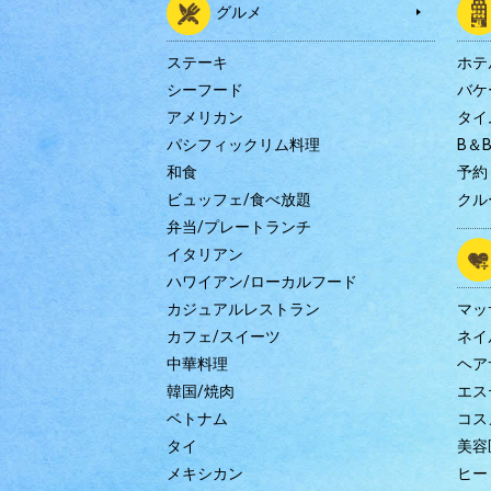
グルメ
ステーキ
ホテ
シーフード
バケ
アメリカン
タイ
パシフィックリム料理
B＆
和食
予約
ビュッフェ/食べ放題
クル
弁当/プレートランチ
イタリアン
ハワイアン/ローカルフード
カジュアルレストラン
マッ
カフェ/スイーツ
ネイ
中華料理
ヘア
韓国/焼肉
エス
ベトナム
コス
タイ
美容
メキシカン
ヒー