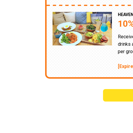
HEAVENL
10%
Receive
drinks 
per gro
[Expir