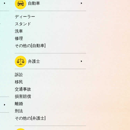
自動車
ディーラー
ー
スタンド
洗車
修理
その他の[自動車]
弁護士
訴訟
移民
交通事故
損害賠償
離婚
刑法
その他の[弁護士]