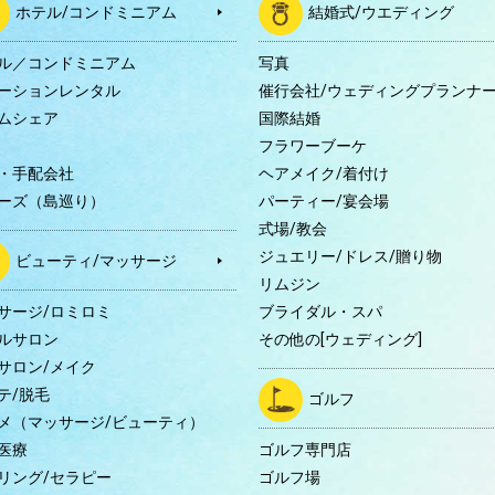
ホテル/コンドミニアム
結婚式/ウエディング
ル／コンドミニアム
写真
ーションレンタル
催行会社/ウェディングプランナ
ムシェア
国際結婚
B
フラワーブーケ
・手配会社
ヘアメイク/着付け
ーズ（島巡り）
パーティー/宴会場
式場/教会
ジュエリー/ドレス/贈り物
ビューティ/マッサージ
リムジン
サージ/ロミロミ
ブライダル・スパ
ルサロン
その他の[ウェディング]
サロン/メイク
テ/脱毛
ゴルフ
メ（マッサージ/ビューティ）
医療
ゴルフ専門店
リング/セラピー
ゴルフ場