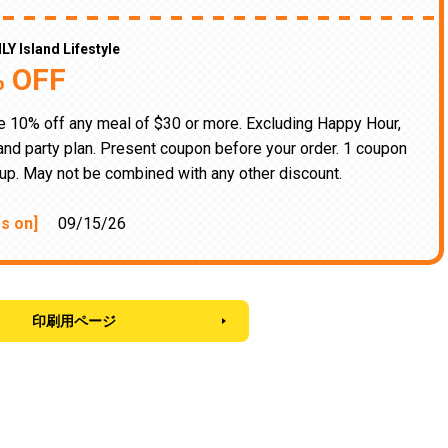
Y Island Lifestyle
 OFF
 10% off any meal of $30 or more. Excluding Happy Hour,
and party plan. Present coupon before your order. 1 coupon
up. May not be combined with any other discount.
es on]
09/15/26
印刷用ページ