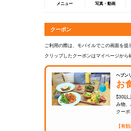
メニュー
写真・動画
クーポン
ご利用の際は、モバイルでこの画面を提
クリップしたクーポンはマイページから
ヘブン
お
$30
み物、
クーポ
【有効