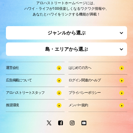
アロハストリートホームページには、
ハワイ・ライフが100倍楽しくなるワクワク情報や、
あなたとハワイをリンクする機能が満載！
ジャンルから選ぶ
島・エリアから選ぶ
運営会社
はじめての方へ
広告掲載について
ログイン関連のヘルプ
アロハストリートスタッフ
プライバシーポリシー
推奨環境
メンバー規約