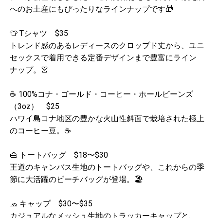
へのお土産にもぴったりなラインナップです🎁
👕 Tシャツ $35
トレンド感のあるレディースのクロップド丈から、ユニ
セックスで着用できる定番デザインまで豊富にライン
ナップ。👗
☕ 100%コナ・ゴールド・コーヒー・ホールビーンズ
（3oz） $25
ハワイ島コナ地区の豊かな火山性斜面で栽培された極上
のコーヒー豆。☕
👜 トートバッグ $18〜$30
王道のキャンバス生地のトートバッグや、これからの季
節に大活躍のビーチバッグが登場。🏖️
🧢 キャップ $30〜$35
カジュアルなメッシュ生地のトラッカーキャップと、