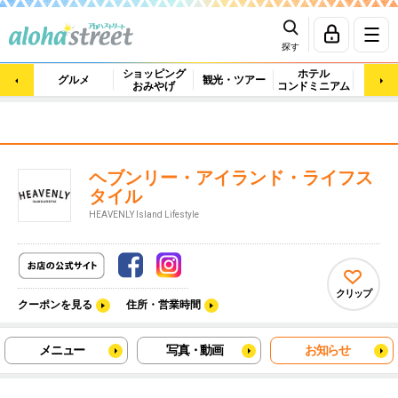
探す
ショッピング
ホテル
ビュ
グルメ
観光・ツアー
おみやげ
コンドミニアム
マッ
ヘブンリー・アイランド・ライフス
タイル
HEAVENLY Island Lifestyle
クリップ
クーポンを見る
住所・営業時間
メニュー
写真・動画
お知らせ