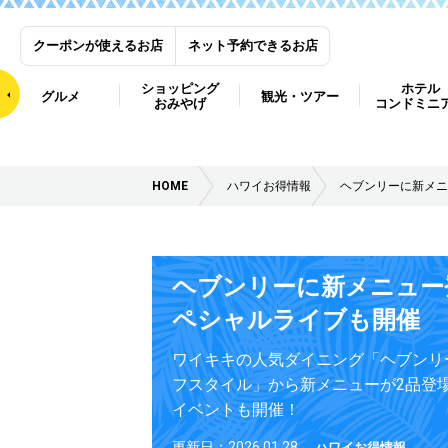
クーポンが使えるお店
ネット予約できるお店
ショッピング
ホテル
グルメ
観光・ツアー
おみやげ
コンドミニ
HOME
ハワイお得情報
ヘブンリーに新メニ
ヘブンリーに新メニュー
ペシャルライブも開催
ワイキキの人気ダイニング「ヘブンリ
フスタイル」から新メニューが2品登
イベントも開催！
更新日：2026.01.28
ハワイお得情報