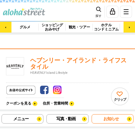
探す
ショッピング
ホテル
ビュ
グルメ
観光・ツアー
おみやげ
コンドミニアム
マッ
ヘブンリー・アイランド・ライフス
タイル
HEAVENLY Island Lifestyle
クリップ
クーポンを見る
住所・営業時間
メニュー
写真・動画
お知らせ