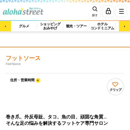
探す
ショッピング
ホテル
ビュ
グルメ
観光・ツアー
おみやげ
コンドミニアム
マッ
フットソース
Foot Source
住所・営業時間
クリップ
巻き爪、外反母趾、タコ、魚の目、頑固な角質…
そんな足の悩みを解決するフットケア専門サロン