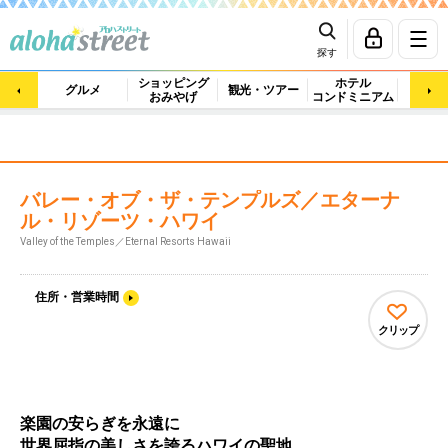
探す
ショッピング
ホテル
ビュ
グルメ
観光・ツアー
おみやげ
コンドミニアム
マッ
バレー・オブ・ザ・テンプルズ／エターナ
ル・リゾーツ・ハワイ
Valley of the Temples／Eternal Resorts Hawaii
住所・営業時間
クリップ
楽園の安らぎを永遠に
世界屈指の美しさを誇るハワイの聖地