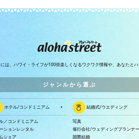
ジには、
ハワイ・ライフが100倍楽しくなるワクワク情報や、
あなたとハ
ジャンルから選ぶ
ホテル/コンドミニアム
結婚式/ウエディング
ル／コンドミニアム
写真
ーションレンタル
催行会社/ウェディングプランナ
ムシェア
国際結婚