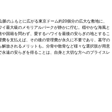
山脈のふもとに広がる東京ドーム約20個分の広大な敷地に、
ワイ最大級のメモリアルパークが静かに佇む。穏やかな海風と
教や国籍を問わず、愛するハワイを最後の安らぎの地とするこ
理費を支払えば、その後の管理費が永久に不要であり、墓守の
ら解放されるメリットも。分骨や散骨など様々な選択肢が用意
で永遠の安らぎを得ることは、自身と大切な方へのプライスレ