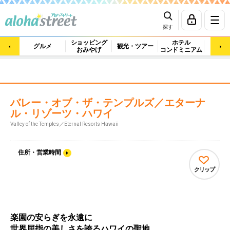
探す
ショッピング
ホテル
ビュ
グルメ
観光・ツアー
おみやげ
コンドミニアム
マッ
バレー・オブ・ザ・テンプルズ／エターナ
ル・リゾーツ・ハワイ
Valley of the Temples／Eternal Resorts Hawaii
住所・営業時間
クリップ
楽園の安らぎを永遠に
世界屈指の美しさを誇るハワイの聖地