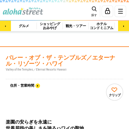
探す
ショッピング
ホテル
ビュ
グルメ
観光・ツアー
おみやげ
コンドミニアム
マッ
バレー・オブ・ザ・テンプルズ／エターナ
ル・リゾーツ・ハワイ
Valley of the Temples／Eternal Resorts Hawaii
住所・営業時間
クリップ
楽園の安らぎを永遠に
世界屈指の美しさを誇るハワイの聖地