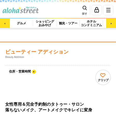
探す
ショッピング
ホテル
ビュ
グルメ
観光・ツアー
おみやげ
コンドミニアム
マッ
ビューティー アディション
Beauty Addition
住所・営業時間
クリップ
女性専用＆完全予約制のタトゥー・サロン
落ちないメイク、アートメイクでキレイに変身