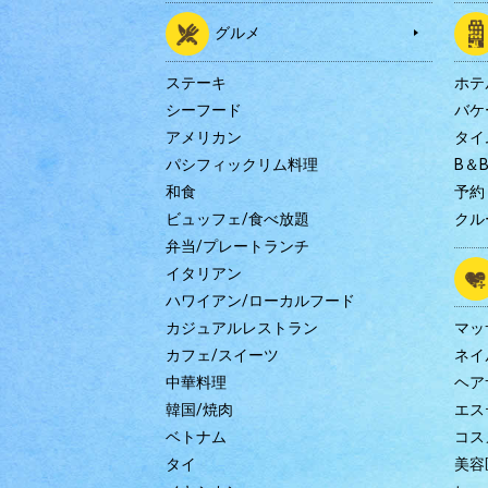
グルメ
ステーキ
ホテ
シーフード
バケ
アメリカン
タイ
パシフィックリム料理
B＆
和食
予約
ビュッフェ/食べ放題
クル
弁当/プレートランチ
イタリアン
ハワイアン/ローカルフード
カジュアルレストラン
マッ
カフェ/スイーツ
ネイ
中華料理
ヘア
韓国/焼肉
エス
ベトナム
コス
タイ
美容