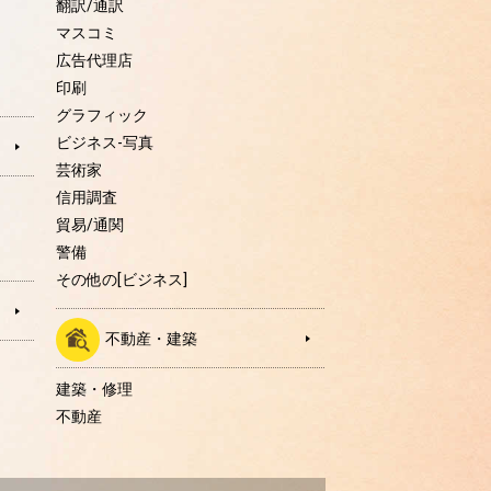
翻訳/通訳
マスコミ
広告代理店
印刷
グラフィック
ビジネス-写真
芸術家
信用調査
貿易/通関
警備
その他の[ビジネス]
不動産・建築
建築・修理
不動産