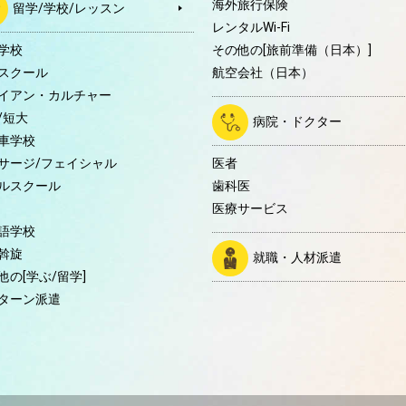
海外旅行保険
留学/学校/レッスン
レンタルWi-Fi
学校
その他の[旅前準備（日本）]
スクール
航空会社（日本）
イアン・カルチャー
/短大
病院・ドクター
車学校
サージ/フェイシャル
医者
ルスクール
歯科医
医療サービス
語学校
斡旋
就職・人材派遣
他の[学ぶ/留学]
ターン派遣