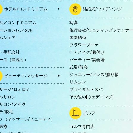
ホテル/コンドミニアム
結婚式/ウエディング
ル／コンドミニアム
写真
ーションレンタル
催行会社/ウェディングプランナ
ムシェア
国際結婚
B
フラワーブーケ
・手配会社
ヘアメイク/着付け
ーズ（島巡り）
パーティー/宴会場
式場/教会
ジュエリー/ドレス/贈り物
ビューティ/マッサージ
リムジン
サージ/ロミロミ
ブライダル・スパ
ルサロン
その他の[ウェディング]
サロン/メイク
テ/脱毛
ゴルフ
メ（マッサージ/ビューティ）
医療
ゴルフ専門店