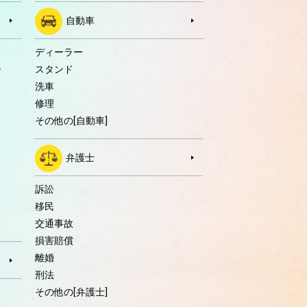
自動車
ディーラー
ー
スタンド
洗車
修理
その他の[自動車]
弁護士
訴訟
移民
交通事故
損害賠償
離婚
刑法
その他の[弁護士]