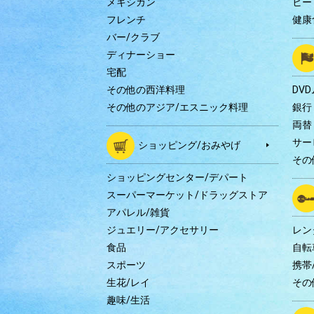
メキシカン
ヒー
フレンチ
健康
バー/クラブ
ディナーショー
宅配
その他の西洋料理
DV
その他のアジア/エスニック料理
銀行
両替
サー
ショッピング/おみやげ
その
ショッピングセンター/デパート
スーパーマーケット/ドラッグストア
アパレル/雑貨
ジュエリー/アクセサリー
レン
食品
自転
スポーツ
携帯/
生花/レイ
その
趣味/生活