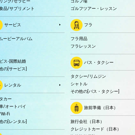
リング/セラピー
ゴルフ場
食品/サプリメント
ゴルフツアー・レッスン
サービス
フラ
Dムービーアルバム
フラ用品
フラレッスン
ビス-国際結婚
バス・タクシー
他の[サービス]
タクシー/リムジン
シャトル
レンタル
その他の[バス・タクシー]
タカー
車/オートバイ
旅前準備（日本）
Wi-Fi
他の[レンタル]
旅行会社（日本）
クレジットカード（日本）