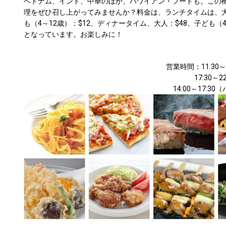
ベトナム、インド、中華のほか、ハワイアン・フードも。この
理をぜひ召し上がってみませんか？料金は、ランチタイムは、大
も（4～12歳）：$12、ディナータイム、大人：$48、子ども（4
となっています。お楽しみに！
営業時間：11:30～
17:30～
14:00～17:3