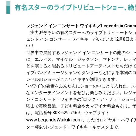
レジェンド イン コンサート ワイキキ／Legends in Concert
実力派ぞろいの有名スターへのライブトリビュートシ
ェンド イン コンサート ワイキキ」がいよいよ12月8日
中！
世界中で展開するレジェンド イン コンサートの他のショ
に、エルビス、マイケル・ジャクソン、マドンナ、レデ
どを演じる才能あるトリビュートアーティストたちだけ
イブバンドミュージシャンやダンサーなどによる本物の
レベルのショーがここワイキキで満喫できます。
"ハワイ"の要素をふんだんにショーの中にとり入れた、
なエンターテインメントをぜひお楽しみください。レジ
ン・コンサート・ワイキキの"ロック・ア・フラ・ショー
曜まで毎晩営業。子ども料金やカマアイナ料金もあり。
は、電話番号 808-629-7469、ウェブサイト
www.LegendsWaikiki.com
、またはロイヤル・ハワイ
ター4階のレジェンド・ワイキキ・キオスクまで。