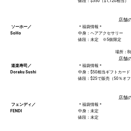
値段：$350（$1,120相当
店舗
ソーホー／
＊福袋情報＊
SoHo
中身：ヘアアクセサリー
値段：未定 ※5個限定
場所：B
店舗
道楽寿司／
＊福袋情報＊
Doraku Sushi
中身：$50相当ギフトカード
値段：$25で販売（50％オ
店舗
フェンディ／
＊福袋情報＊
FENDI
中身：未定
値段：未定