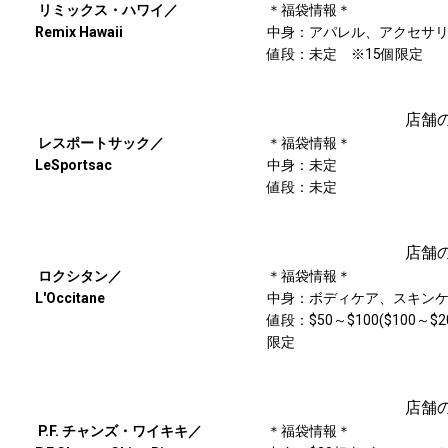
リミックス・ハワイ／
＊福袋情報＊
Remix Hawaii
中身：アパレル、アクセサ
値段：未定 ※15個限定
店舗
レスポートサック／
＊福袋情報＊
LeSportsac
中身：未定
値段：未定
店舗
ロクシタン／
＊福袋情報＊
L'Occitane
中身：ボディケア、スキン
値段：$50～$100($100～$
限定
店舗
P.F. チャンズ・ワイキキ／
＊福袋情報＊