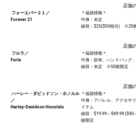
店舗
フォーエバー２１／
＊福袋情報＊
Forever 21
中身：未定
値段：$25($50相当) ※2
店舗
フルラ／
＊福袋情報＊
Furla
中身：財布、ハンドバッグ
値段：未定 ※50個限定
店舗
ハーレー・ダビッドソン・ホノルル
＊福袋情報＊
／
中身：アパレル、アクセサ
Harley-Davidson Honolulu
イテム
値段：$19.99～$49.99 ($4
個限定