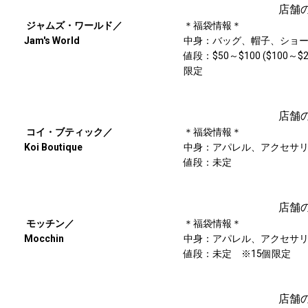
店舗
ジャムズ・ワールド／
＊福袋情報＊
Jam's World
中身：バッグ、帽子、ショ
値段：$50～$100 ($100～
限定
店舗
コイ・ブティック／
＊福袋情報＊
Koi Boutique
中身：アパレル、アクセサ
値段：未定
店舗
モッチン／
＊福袋情報＊
Mocchin
中身：アパレル、アクセサ
値段：未定 ※15個限定
店舗