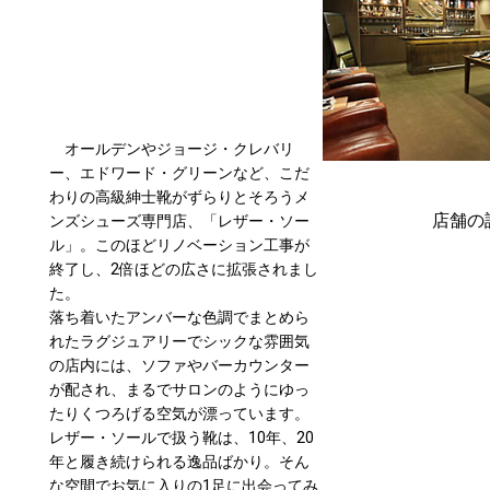
オールデンやジョージ・クレバリ
ー、エドワード・グリーンなど、こだ
わりの高級紳士靴がずらりとそろうメ
店舗の
ンズシューズ専門店、「レザー・ソー
ル」。このほどリノベーション工事が
終了し、2倍ほどの広さに拡張されまし
た。
落ち着いたアンバーな色調でまとめら
れたラグジュアリーでシックな雰囲気
の店内には、ソファやバーカウンター
が配され、まるでサロンのようにゆっ
たりくつろげる空気が漂っています。
レザー・ソールで扱う靴は、10年、20
年と履き続けられる逸品ばかり。そん
な空間でお気に入りの1足に出会ってみ