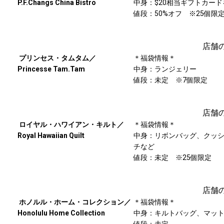
P.F.Changs China Bistro
中身：$20相当ギフトカード
値段：50%オフ ※25個限
店舗
プリンセス・タムタム／
＊福袋情報＊
Princesse Tam.Tam
中身：ランジェリー
値段：未定 ※7個限定
店舗
ロイヤル・ハワイアン・キルト／
＊福袋情報＊
Royal Hawaiian Quilt
中身：リボンバッグ、クッ
チなど
値段：未定 ※25個限定
店舗
ホノルル・ホーム・コレクション／
＊福袋情報＊
Honolulu Home Collection
中身：キルトバッグ、マッ