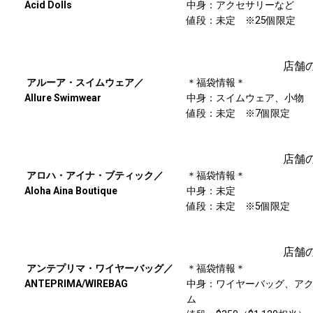
Acid Dolls
中身：アクセサリーなど
値段：未定 ※25個限定
店舗
アルーア・スイムウェア／
＊福袋情報＊
Allure Swimwear
中身：スイムウェア、小物
値段：未定 ※7個限定
店舗
アロハ・アイナ・ブティック／
＊福袋情報＊
Aloha Aina Boutique
中身：未定
値段：未定 ※5個限定
店舗
アンテプリマ・ワイヤーバッグ／
＊福袋情報＊
ANTEPRIMA/WIREBAG
中身：ワイヤーバッグ、ア
ム