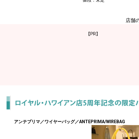
値段：未定
店舗
【PR】
アンテプリマ／ワイヤーバッグ／ANTEPRIMA/WIREBAG