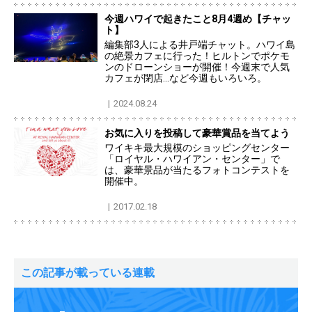
今週ハワイで起きたこと8月4週め【チャッ
ト】
編集部3人による井戸端チャット。ハワイ島
の絶景カフェに行った！ヒルトンでポケモ
ンのドローンショーが開催！今週末で人気
カフェが閉店…など今週もいろいろ。
2024.08.24
お気に入りを投稿して豪華賞品を当てよう
ワイキキ最大規模のショッピングセンター
「ロイヤル・ハワイアン・センター」で
は、豪華景品が当たるフォトコンテストを
開催中。
2017.02.18
この記事が載っている連載