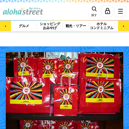
探す
ショッピング
ホテル
ビュ
グルメ
観光・ツアー
おみやげ
コンドミニアム
マッ