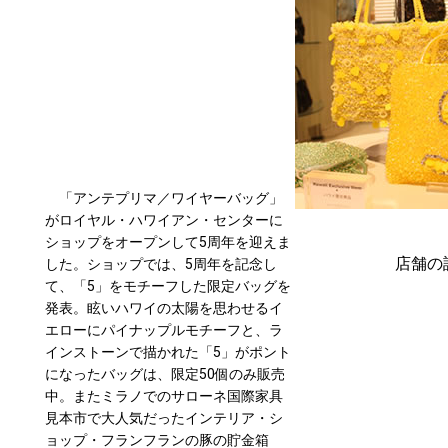
「アンテプリマ／ワイヤーバッグ」
がロイヤル・ハワイアン・センターに
ショップをオープンして5周年を迎えま
店舗の
した。ショップでは、5周年を記念し
て、「5」をモチーフした限定バッグを
発表。眩いハワイの太陽を思わせるイ
エローにパイナップルモチーフと、ラ
インストーンで描かれた「5」がポント
になったバッグは、限定50個のみ販売
中。またミラノでのサローネ国際家具
見本市で大人気だったインテリア・シ
ョップ・フランフランの豚の貯金箱