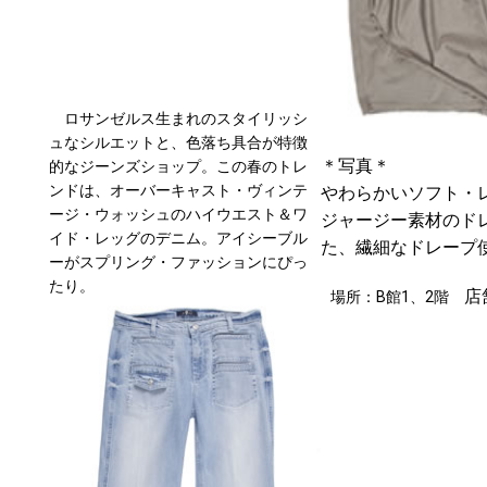
ロサンゼルス生まれのスタイリッシ
ュなシルエットと、色落ち具合が特徴
＊写真＊
的なジーンズショップ。この春のトレ
ンドは、オーバーキャスト・ヴィンテ
やわらかいソフト・
ージ・ウォッシュのハイウエスト＆ワ
ジャージー素材のド
イド・レッグのデニム。アイシーブル
た、繊細なドレープ
ーがスプリング・ファッションにぴっ
たり。
店
場所：B館1、2階