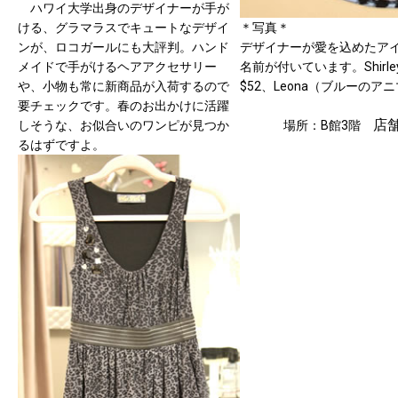
ハワイ大学出身のデザイナーが手が
ける、グラマラスでキュートなデザイ
＊写真＊
ンが、ロコガールにも大評判。ハンド
デザイナーが愛を込めたア
メイドで手がけるヘアアクセサリー
名前が付いています。Shir
や、小物も常に新商品が入荷するので
$52、Leona（ブルーのア
要チェックです。春のお出かけに活躍
店
しそうな、お似合いのワンピが見つか
場所：B館3階
るはずですよ。