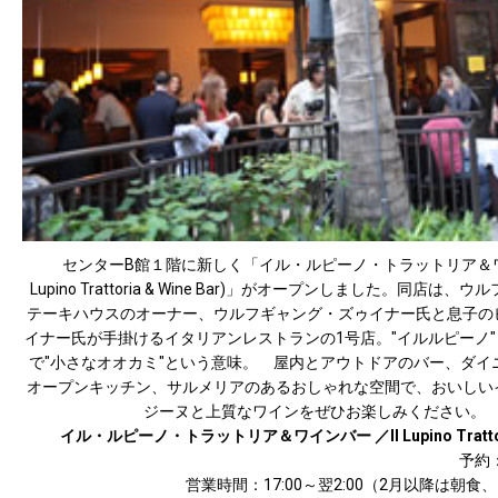
センターB館１階に新しく「イル・ルピーノ・トラットリア＆ワイ
Lupino Trattoria & Wine Bar)」がオープンしました。同店は
テーキハウスのオーナー、ウルフギャング・ズゥイナー氏と息子の
イナー氏が手掛けるイタリアンレストランの1号店。"イルルピーノ
で"小さなオオカミ"という意味。 屋内とアウトドアのバー、ダイ
オープンキッチン、サルメリアのあるおしゃれな空間で、おいしい
ジーヌと上質なワインをぜひお楽しみください。
イル・ルピーノ・トラットリア＆ワインバー ／Il Lupino Trattoria
予約：
営業時間：17:00～翌2:00（2月以降は朝