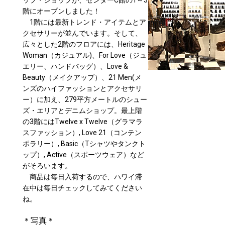
ップ・ショップが、センターC館の1～3
階にオープンしました！
1階には最新トレンド・アイテムとア
クセサリーが並んでいます。そして、
広々とした2階のフロアには、Heritage
Woman（カジュアル)、For Love（ジュ
エリー、ハンドバッグ）、Love &
Beauty（メイクアップ）、21 Men(メ
ンズのハイファッションとアクセサリ
ー）に加え、279平方メートルのシュー
ズ・エリアとデニムショップ。最上階
の3階にはTwelve x Twelve（グラマラ
スファッション）, Love 21（コンテン
ポラリー）, Basic（Tシャツやタンクト
ップ）, Active（スポーツウェア）など
がそろいます。
商品は毎日入荷するので、ハワイ滞
在中は毎日チェックしてみてください
ね。
＊写真＊