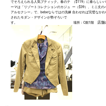
でそろえられる人気ブティック。春のテ
（$119）に春らしい
ーマは「リゾートコレクションのカジュ
ー（$39）、ミニ丈の
アルセクシー」で、bebeならではの洗練
合わせれば完璧なかわ
されたモダン・デザインが勢ぞろいで
店舗
す。
場所：C館1階