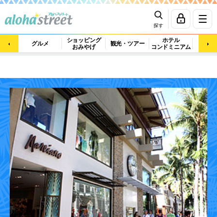
探す
ショッピング
ホテル
ビュ
グルメ
観光・ツアー
おみやげ
コンドミニアム
マッ