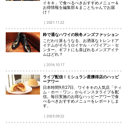
イキキ」で食べるべきおすすめメニュー＆
お得情報を編集部＆まことちゃんでお届
け！
2021.11.22
粋で通なハワイの秋冬メンズファッション
こだわり派もうなる、お洒落なトレンドア
イテムがそろうロイヤル・ハワイアン・セ
ンター。ギフトにも喜ばれるメンズアイテ
ムはどれ？
2016.10.17
ライブ配信！ミシュラン星獲得店のハッピ
ーアワー
日本時間9月27日、ワイキキの人気店「ティ
ム・ホー・ワン」からインスタライブを配
信。毎日実施のお得なハッピーアワーで食
べるべきおすすめメニューをレポートしま
す。
2025.09.22