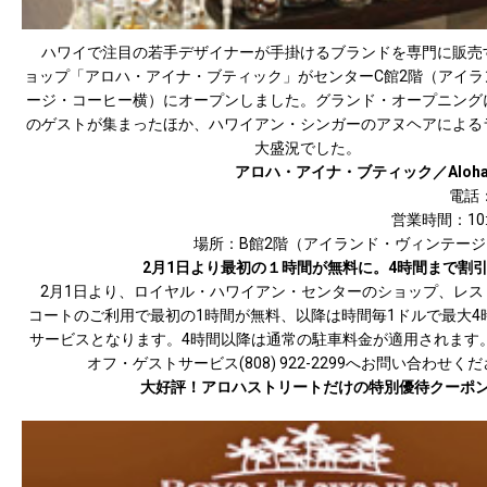
ハワイで注目の若手デザイナーが手掛けるブランドを専門に販売
ョップ「アロハ・アイナ・ブティック」がセンターC館2階（アイラ
ージ・コーヒー横）にオープンしました。グランド・オープニング
のゲストが集まったほか、ハワイアン・シンガーのアヌヘアによる
大盛況でした。
アロハ・アイナ・ブティック／Aloha Ain
電話：
営業時間：10:0
場所：B館2階（アイランド・ヴィンテー
2月1日より最初の１時間が無料に。4時間まで割
2月1日より、ロイヤル・ハワイアン・センターのショップ、レス
コートのご利用で最初の1時間が無料、以降は時間毎1ドルで最大4
サービスとなります。4時間以降は通常の駐車料金が適用されます
オフ・ゲストサービス(808) 922-2299へお問い合わせく
大好評！アロハストリートだけの特別優待クーポ