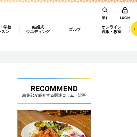
探す
LOGIN
・学校
結婚式
オンライン
ゴルフ
ッスン
ウエディング
通販・教室
RECOMMEND
編集部が紹介する関連コラム・記事