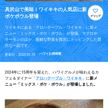
具沢山で美味！ワイキキの人気店に新
ポケボウル登場
クリップ
ワイキキにある「アロハテーブル・ワイキキ」に新メ
ニュー「ミックス・ポケ・ボウル」が登場。マグロや
サーモンのほか、新鮮な野菜を贅沢にトッピングした贅
沢な一品です。
ハワイお得情報
更新日：2025.01.10
2024年に15周年を迎えた、ハワイグルメが味わえるカ
フェ＆ダイナー「
アロハテーブル・ワイキキ
」に
新メ
ニュー「ミックス・ポケ・ボウル」が登場しました。