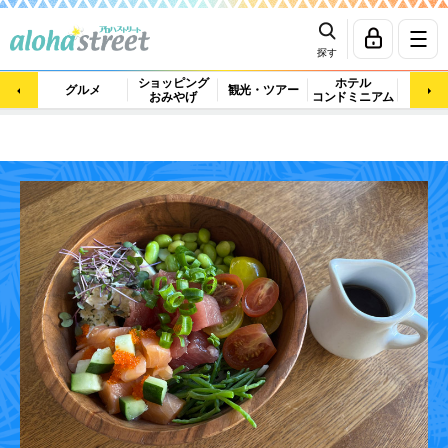
探す
ショッピング
ホテル
ビュ
グルメ
観光・ツアー
おみやげ
コンドミニアム
マッ