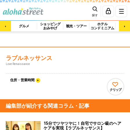
探す
ショッピング
ホテル
ビュ
グルメ
観光・ツアー
おみやげ
コンドミニアム
マッ
ラブルネッサンス
Love Renaissance
住所・営業時間
クリップ
編集部が紹介する関連コラム・記事
15分でツヤツヤに！自宅でサロン級のヘア
ケアを実現【ラブルネッサンス】