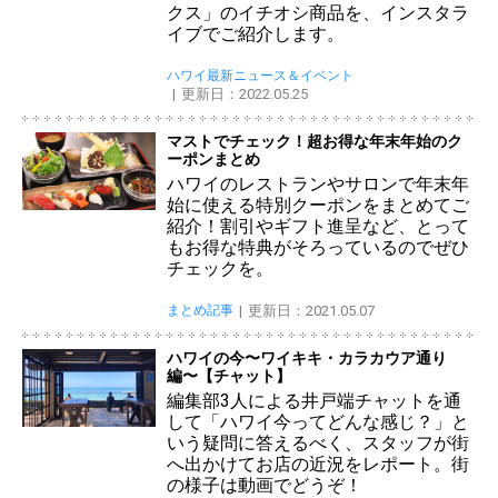
クス」のイチオシ商品を、インスタラ
イブでご紹介します。
ハワイ最新ニュース＆イベント
更新日：2022.05.25
マストでチェック！超お得な年末年始のク
ーポンまとめ
ハワイのレストランやサロンで年末年
始に使える特別クーポンをまとめてご
紹介！割引やギフト進呈など、とって
もお得な特典がそろっているのでぜひ
チェックを。
まとめ記事
更新日：2021.05.07
ハワイの今〜ワイキキ・カラカウア通り
編〜【チャット】
編集部3人による井戸端チャットを通
して「ハワイ今ってどんな感じ？」と
いう疑問に答えるべく、スタッフが街
へ出かけてお店の近況をレポート。街
の様子は動画でどうぞ！