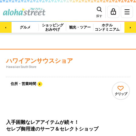
探す
ショッピング
ホテル
ビュ
グルメ
観光・ツアー
おみやげ
コンドミニアム
マッ
ハワイアンサウスショア
Hawaiian South Shore
住所・営業時間
クリップ
入手困難なレアアイテムが続々！
セレブ御用達のサーフ＆セレクトショップ