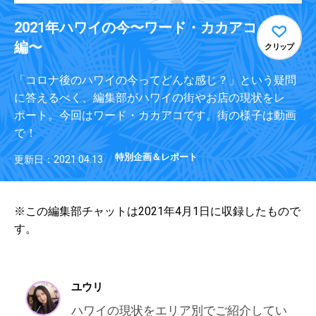
2021年ハワイの今〜ワード・カカアコ
編〜
クリップ
「コロナ後のハワイの今ってどんな感じ？」という疑問
に答えるべく、編集部がハワイの街やお店の現状をレ
ポート。今回はワード・カカアコです。街の様子は動画
で！
特別企画＆レポート
更新日：2021.04.13
※この編集部チャットは2021年4月1日に収録したもので
す。