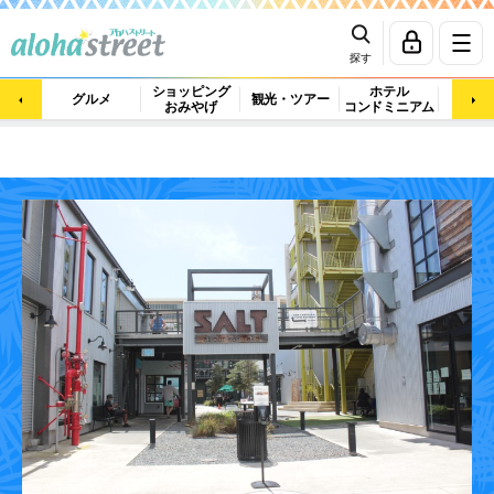
探す
ショッピング
ホテル
ビュ
グルメ
観光・ツアー
おみやげ
コンドミニアム
マッ